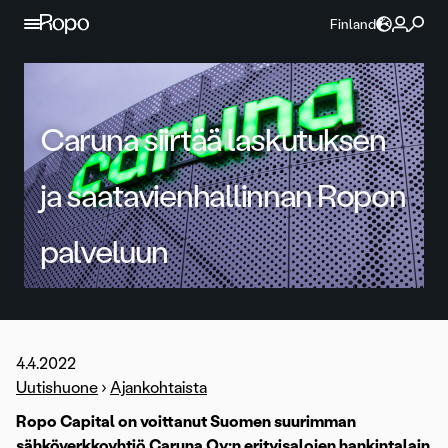
Jatka sisältöön
Finland
Caruna siirtää laskutuksen
ja saatavienhallinnan Ropon
palveluun
4.4.2022
Uutishuone
›
Ajankohtaista
Ropo Capital on voittanut Suomen suurimman
sähköverkkoyhtiö Caruna Oy:n erityisalojen hankintalain