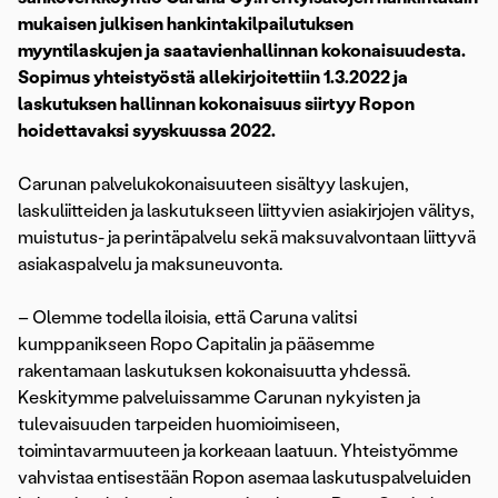
mukaisen julkisen hankintakilpailutuksen
myyntilaskujen ja saatavienhallinnan kokonaisuudesta.
Sopimus yhteistyöstä allekirjoitettiin 1.3.2022 ja
laskutuksen hallinnan kokonaisuus siirtyy Ropon
hoidettavaksi syyskuussa 2022.
Carunan palvelukokonaisuuteen sisältyy laskujen,
laskuliitteiden ja laskutukseen liittyvien asiakirjojen välitys,
muistutus- ja perintäpalvelu sekä maksuvalvontaan liittyvä
asiakaspalvelu ja maksuneuvonta.
– Olemme todella iloisia, että Caruna valitsi
kumppanikseen Ropo Capitalin ja pääsemme
rakentamaan laskutuksen kokonaisuutta yhdessä.
Keskitymme palveluissamme Carunan nykyisten ja
tulevaisuuden tarpeiden huomioimiseen,
toimintavarmuuteen ja korkeaan laatuun. Yhteistyömme
vahvistaa entisestään Ropon asemaa laskutuspalveluiden