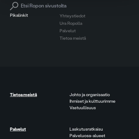
Search for:
Pikalinkit
Yhteystiedot
Ura Ropolla
Palvelut
Tietoa meistä
Tietoa meistä
Johto ja organisaatio
Ihmiset ja kulttuurimme
Vastuullisuus
Palvelut
Laskutusratkaisu
Palveluosa-alueet