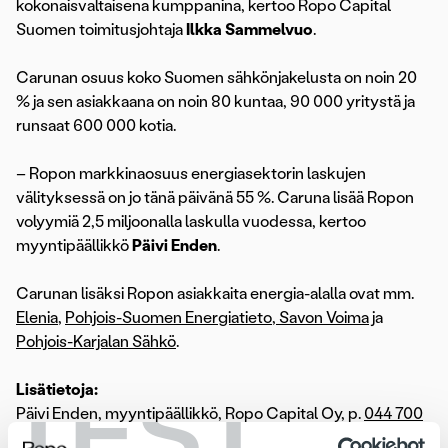
kokonaisvaltaisena kumppanina, kertoo Ropo Capital
Suomen toimitusjohtaja
Ilkka Sammelvuo
.
Carunan osuus koko Suomen sähkönjakelusta on noin 20
% ja sen asiakkaana on noin 80 kuntaa, 90 000 yritystä ja
runsaat 600 000 kotia.
– Ropon markkinaosuus energiasektorin laskujen
välityksessä on jo tänä päivänä 55 %. Caruna lisää Ropon
volyymiä 2,5 miljoonalla laskulla vuodessa, kertoo
myyntipäällikkö
Päivi Enden
.
Carunan lisäksi Ropon asiakkaita energia-alalla ovat mm.
Elenia
,
Pohjois-Suomen Energiatieto
,
Savon Voima
ja
Pohjois-Karjalan Sähkö
.
TEST
Lisätietoja:
Päivi Enden, myyntipäällikkö, Ropo Capital Oy, p.
044 700
6038
,
paivi.enden@ropocapital.fi