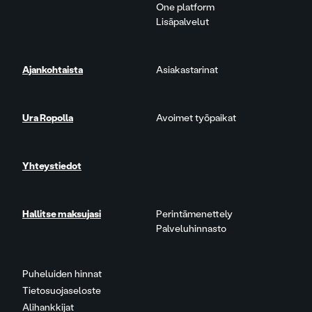
One platform
Lisäpalvelut
Ajankohtaista
Asiakastarinat
Ura Ropolla
Avoimet työpaikat
Yhteystiedot
Hallitse maksujasi
Perintämenettely
Palveluhinnasto
Puheluiden hinnat
Tietosuojaseloste
Alihankkijat