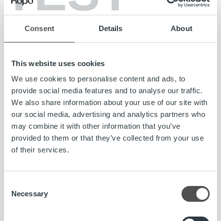
Mikko Uotinen, asiakkuusjohtaja, Ropo Capital Oy, p.
040
500 4339
,
mikko.uotinen@ropocapital.fi
Consent
Details
About
Caruna
ylläpitää, kunnostaa ja rakentaa säänkestävää
sähköverkkoa verkkoalueinaan Etelä-, Lounais- ja Länsi-
This website uses cookies
Suomi, Joensuu, Koillismaa sekä Satakunta. Vuonna 2014
We use cookies to personalise content and ads, to
perustettuun konserniin kuuluu kaksi erilaista
provide social media features and to analyse our traffic.
jakeluyhtiötä: kaupunkiyhtiö Caruna Espoo Oy ja haja-
We also share information about your use of our site with
asutus- alueilla toimiva Caruna Oy. Carunan liikevaihto
our social media, advertising and analytics partners who
vuonna 2020 oli 475,3 miljoonaa euroa ja se työllistää yli
may combine it with other information that you’ve
300 henkilöä. Yhtiön omistavat suomalainen
provided to them or that they’ve collected from your use
eläkevakuutusyhtiö Elo (7,5 %) sekä kansainväliset
of their services.
sijoittajat KKR (40 %), Ontario Teachers’ (40 %) ja AMF (12,5
%).
www.caruna.fi
Consent
Ropo Capital
on johtava laskun elinkaari- ja
Necessary
Selection
rahoituspalveluiden tarjoaja Suomessa. Kilpailemme
Pohjoismaiden markkinoilla teknologisena edelläkävijänä –