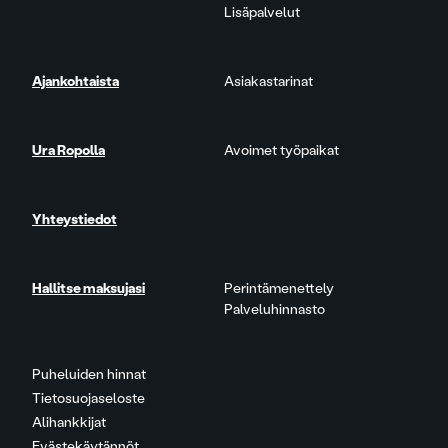
Lisäpalvelut
Ajankohtaista
Asiakastarinat
Ura Ropolla
Avoimet työpaikat
Yhteystiedot
Hallitse maksujasi
Perintämenettely
Palveluhinnasto
Puheluiden hinnat
Tietosuojaseloste
Alihankkijat
Evästekäytännöt