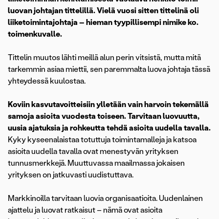
luovan johtajan tittelillä. Vielä vuosi sitten tittelinä oli
liiketoimintajohtaja – hieman tyypillisempi nimike ko.
toimenkuvalle.
Tittelin muutos lähti meillä alun perin vitsistä, mutta mitä
tarkemmin asiaa miettii, sen paremmalta luova johtaja tässä
yhteydessä kuulostaa.
Koviin kasvutavoitteisiin ylletään vain harvoin tekemällä
samoja asioita vuodesta toiseen. Tarvitaan luovuutta,
uusia ajatuksia ja rohkeutta tehdä asioita uudella tavalla.
Kyky kyseenalaistaa totuttuja toimintamalleja ja katsoa
asioita uudella tavalla ovat menestyvän yrityksen
tunnusmerkkejä. Muuttuvassa maailmassa jokaisen
yrityksen on jatkuvasti uudistuttava.
Markkinoilla tarvitaan luovia organisaatioita. Uudenlainen
ajattelu ja luovat ratkaisut – nämä ovat asioita