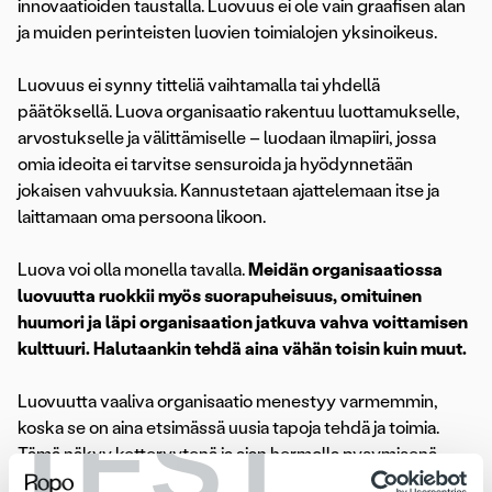
innovaatioiden taustalla. Luovuus ei ole vain graafisen alan
ja muiden perinteisten luovien toimialojen yksinoikeus.
Luovuus ei synny titteliä vaihtamalla tai yhdellä
päätöksellä. Luova organisaatio rakentuu luottamukselle,
arvostukselle ja välittämiselle – luodaan ilmapiiri, jossa
omia ideoita ei tarvitse sensuroida ja hyödynnetään
jokaisen vahvuuksia. Kannustetaan ajattelemaan itse ja
laittamaan oma persoona likoon.
Luova voi olla monella tavalla.
Meidän organisaatiossa
luovuutta ruokkii myös suorapuheisuus, omituinen
huumori ja läpi organisaation jatkuva vahva voittamisen
kulttuuri. Halutaankin tehdä aina vähän toisin kuin muut.
Luovuutta vaaliva organisaatio menestyy varmemmin,
TEST
koska se on aina etsimässä uusia tapoja tehdä ja toimia.
Tämä näkyy ketteryytenä ja ajan hermolla pysymisenä.
Voisi myös sanoa, että luovassa organisaatiossa henkilöstö