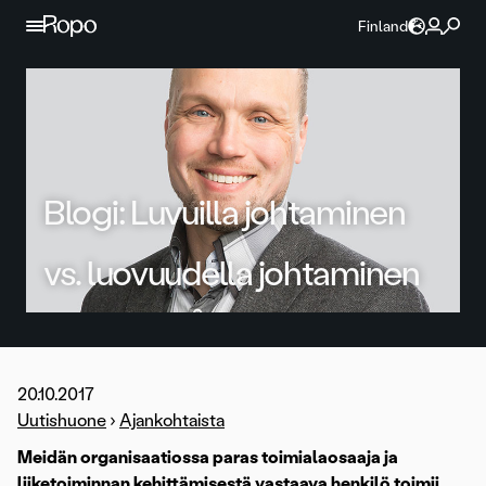
Jatka sisältöön
Finland
Blogi: Luvuilla johtaminen
vs. luovuudella johtaminen
20.10.2017
Uutishuone
›
Ajankohtaista
Meidän organisaatiossa paras toimialaosaaja ja
liiketoiminnan kehittämisestä vastaava henkilö toimii