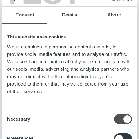
viihtyy paremmin. Kun jokainen saa olla omanlaisensa ja
erilaisuutta arvostetaan, on helpompaa olla tyytyväinen.
Consent
Details
About
Palveluliiketoiminnassa tulosten ja lukujen takana on aina
ihminen. Hyvä fiilis on tärkeää;
jos halutaan vaikuttaa
This website uses cookies
yrityksen tulokseen, pitää vaikuttaa yrityksessä
We use cookies to personalise content and ads, to
työskentelevien ihmisten toimintaan.
provide social media features and to analyse our traffic.
We also share information about your use of our site with
Meidän organisaatiossa rakastetaan lukuja. Niiden pohjalta
our social media, advertising and analytics partners who
luomme mittareita, asetamme tavoitteita ja arvioimme
may combine it with other information that you’ve
toimintaamme. Yhtä lailla meillä rakastetaan omaleimaista
provided to them or that they’ve collected from your use
toimintaympäristöä ja yrityskulttuuria, joka on rakentunut
of their services.
meidän näköiseksi juuri sen takia, että meillä on töissä
tällainen porukka.
Consent
Parhaassa tapauksessa luovuus ja luvut tukevat toisiaan.
Necessary
Selection
Ilman hyvin määritettyä mittaristoa toimintaa on vaikeaa
arvioida. Jos taas mittarit ja tavoitteet ovat kunnossa,
luovuudelle, erilaisille persoonille ja uudenlaisille
Preferences