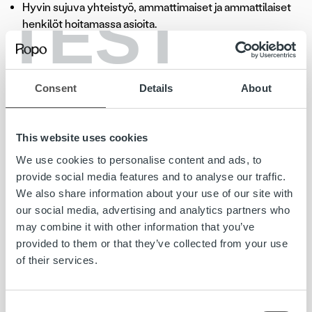
TEST
Hyvin sujuva yhteistyö, ammattimaiset ja ammattilaiset
henkilöt hoitamassa asioita.
Hyvä ratkaisukeskeinen lähestyminen asiakastarpeissa.
Asiantunteva, osaava, asiakaskeskeinen, kehittyvä.
Consent
Details
About
Laadukas ja kehittyvä asiakaspalvelu. Asiakkaidemme
palaute on erittäin positiivista.
Kaikki toimii mukavasti ja ongelmitta. Sovitut asiat
This website uses cookies
pidetään ja aikataulut pitää myöskin.
We use cookies to personalise content and ads, to
Ropon kanssa työskentely on ollut helppoa ja vaivatonta
provide social media features and to analyse our traffic.
Asiakkaan kuunteleminen, toiminnan kehittäminen ja
We also share information about your use of our site with
ratkaisuehdotusten rakentava käsittely yhdessä,
our social media, advertising and analytics partners who
aktiivinen yhteydenpito.
may combine it with other information that you’ve
provided to them or that they’ve collected from your use
Palvelu toimii kuten kuuluu ja yhteyshenkilöt saa
of their services.
helposti kiinni. Ongelmatilanteisiin reagoidaan nopeasti
ja ratkaisut ovat asiakaslähtöisiä.
Consent