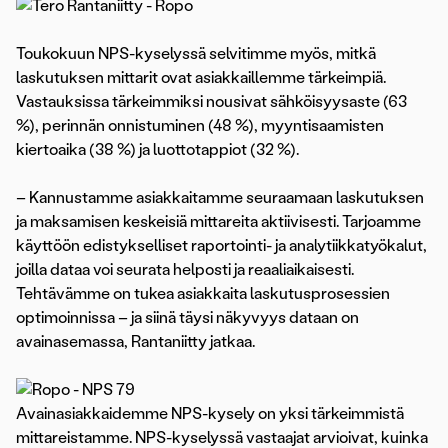
Toukokuun NPS-kyselyssä selvitimme myös, mitkä
laskutuksen mittarit ovat asiakkaillemme tärkeimpiä.
Vastauksissa tärkeimmiksi nousivat sähköisyysaste (63
%), perinnän onnistuminen (48 %), myyntisaamisten
kiertoaika (38 %) ja luottotappiot (32 %).
– Kannustamme asiakkaitamme seuraamaan laskutuksen
ja maksamisen keskeisiä mittareita aktiivisesti. Tarjoamme
käyttöön edistykselliset raportointi- ja analytiikkatyökalut,
joilla dataa voi seurata helposti ja reaaliaikaisesti.
Tehtävämme on tukea asiakkaita laskutusprosessien
optimoinnissa – ja siinä täysi näkyvyys dataan on
avainasemassa, Rantaniitty jatkaa.
Avainasiakkaidemme NPS-kysely on yksi tärkeimmistä
mittareistamme. NPS-kyselyssä vastaajat arvioivat, kuinka