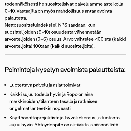
todennäköisesti he suosittelisivat palveluamme asteikolla
0–10. Vastaajilla on myös mahdollisuus antaa avointa
palautetta.
Nettosuositteluindeksi eli NPS saadaan, kun
suosittelijoiden (9–10) osuudesta vähennetään
arvostelijoiden (0–6) osuus. Arvo vaihtelee -100:sta (kaikki
arvostelijoita) 100:aan (kaikki suosittelijoita).
Poimintoja kyselyn avoimista palautteista:
Luotettava palvelu ja asiat toimivat
Kaikki sujuu todella hyvin ja Ropo on aina
markkinoiden/tilanteen tasalla ja ratkaisee
ongelmatilanteetkin nopeasti.
Käyttöönottoprojektista jäi hyvä kokemus, ja tuotanto
sujuu hyvin. Yhteydenpito on aktiivista ja säännöllistä.