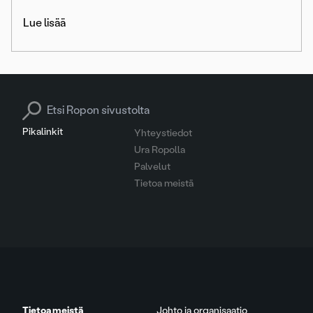
Lue lisää
Search for:
Pikalinkit
Yhteystiedot
Ura Ropolla
Palvelut
Tietoa meistä
Tietoa meistä
Johto ja organisaatio