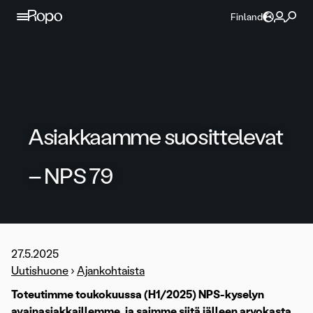
Jatka sisältöön
Finland
Asiakkaamme suosittelevat
– NPS 79
27.5.2025
Uutishuone
›
Ajankohtaista
Toteutimme toukokuussa (H1/2025) NPS-kyselyn
avainasiakkaillemme, ja saimme siitä jälleen arvokasta