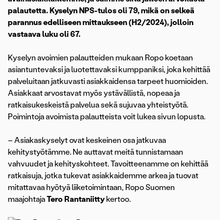
palautetta. Kyselyn NPS-tulos oli 79, mikä on selkeä
parannus edelliseen mittaukseen (H2/2024), jolloin
vastaava luku oli 67.
Kyselyn avoimien palautteiden mukaan Ropo koetaan
asiantuntevaksi ja luotettavaksi kumppaniksi, joka kehittää
palveluitaan jatkuvasti asiakkaidensa tarpeet huomioiden.
Asiakkaat arvostavat myös ystävällistä, nopeaa ja
ratkaisukeskeistä palvelua sekä sujuvaa yhteistyötä.
Poimintoja avoimista palautteista voit lukea sivun lopusta.
– Asiakaskyselyt ovat keskeinen osa jatkuvaa
kehitystyötämme. Ne auttavat meitä tunnistamaan
vahvuudet ja kehityskohteet. Tavoitteenamme on kehittää
ratkaisuja, jotka tukevat asiakkaidemme arkea ja tuovat
mitattavaa hyötyä liiketoimintaan, Ropo Suomen
maajohtaja
Tero Rantaniitty
kertoo.