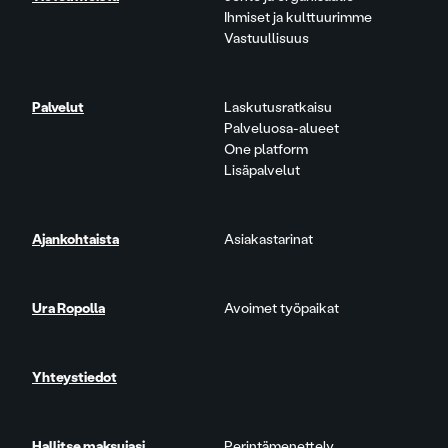
Ihmiset ja kulttuurimme
Vastuullisuus
Palvelut
Laskutusratkaisu
Palveluosa-alueet
One platform
Lisäpalvelut
Ajankohtaista
Asiakastarinat
Ura Ropolla
Avoimet työpaikat
Yhteystiedot
Hallitse maksujasi
Perintämenettely