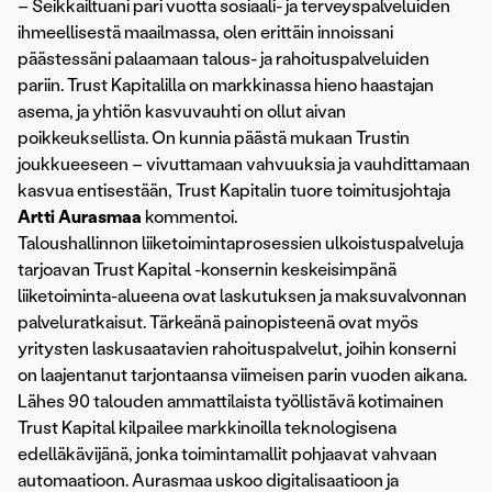
– Seikkailtuani pari vuotta sosiaali- ja terveyspalveluiden
ihmeellisestä maailmassa, olen erittäin innoissani
päästessäni palaamaan talous- ja rahoituspalveluiden
pariin. Trust Kapitalilla on markkinassa hieno haastajan
asema, ja yhtiön kasvuvauhti on ollut aivan
poikkeuksellista. On kunnia päästä mukaan Trustin
joukkueeseen – vivuttamaan vahvuuksia ja vauhdittamaan
kasvua entisestään, Trust Kapitalin tuore toimitusjohtaja
Artti Aurasmaa
kommentoi.
Taloushallinnon liiketoimintaprosessien ulkoistuspalveluja
tarjoavan Trust Kapital -konsernin keskeisimpänä
liiketoiminta-alueena ovat laskutuksen ja maksuvalvonnan
palveluratkaisut. Tärkeänä painopisteenä ovat myös
yritysten laskusaatavien rahoituspalvelut, joihin konserni
on laajentanut tarjontaansa viimeisen parin vuoden aikana.
Lähes 90 talouden ammattilaista työllistävä kotimainen
Trust Kapital kilpailee markkinoilla teknologisena
edelläkävijänä, jonka toimintamallit pohjaavat vahvaan
automaatioon. Aurasmaa uskoo digitalisaatioon ja