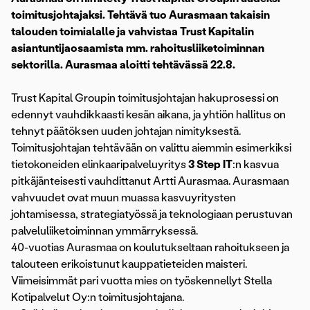
toimitusjohtajaksi. Tehtävä tuo Aurasmaan takaisin
talouden toimialalle ja vahvistaa Trust Kapitalin
asiantuntijaosaamista mm. rahoitusliiketoiminnan
sektorilla. Aurasmaa aloitti tehtävässä 22.8.
Trust Kapital Groupin toimitusjohtajan hakuprosessi on
edennyt vauhdikkaasti kesän aikana, ja yhtiön hallitus on
tehnyt päätöksen uuden johtajan nimityksestä.
Toimitusjohtajan tehtävään on valittu aiemmin esimerkiksi
tietokoneiden elinkaaripalveluyritys
3 Step IT
:n kasvua
pitkäjänteisesti vauhdittanut Artti Aurasmaa. Aurasmaan
vahvuudet ovat muun muassa kasvuyritysten
johtamisessa, strategiatyössä ja teknologiaan perustuvan
palveluliiketoiminnan ymmärryksessä.
40-vuotias Aurasmaa on koulutukseltaan rahoitukseen ja
talouteen erikoistunut kauppatieteiden maisteri.
Viimeisimmät pari vuotta mies on työskennellyt Stella
Kotipalvelut Oy:n toimitusjohtajana.