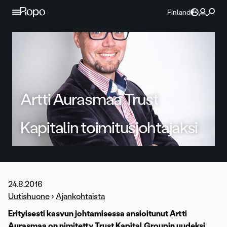
Jatka sisältöön
Finland
Artti Aurasmaa Trust
Kapitalin toimitusjohtajaksi
24.8.2016
Uutishuone
›
Ajankohtaista
Erityisesti kasvun johtamisessa ansioitunut Artti
Aurasmaa on nimitetty Trust Kapital Groupin uudeksi