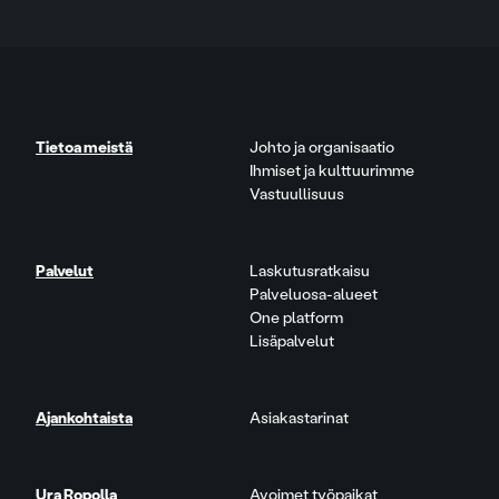
Tietoa meistä
Johto ja organisaatio
Ihmiset ja kulttuurimme
Vastuullisuus
Palvelut
Laskutusratkaisu
Palveluosa-alueet
One platform
Lisäpalvelut
Ajankohtaista
Asiakastarinat
Ura Ropolla
Avoimet työpaikat