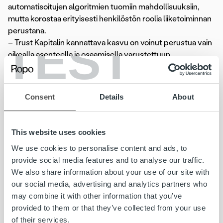
automatisoitujen algoritmien tuomiin mahdollisuuksiin,
mutta korostaa erityisesti henkilöstön roolia liiketoiminnan
perustana.
TEST
– Trust Kapitalin kannattava kasvu on voinut perustua vain
oikealla asenteella ja osaamisella varustettuun
henkilökuntaan ja voittavaan yrityskulttuuriin. Uskon, että
palveluliiketoiminnassa henkilöstö on aina yhtiön tärkein
voimavara – Trust Kapitalin vahva teknologiaosaaminen
Consent
Details
About
taas mahdollistaa uusien palveluratkaisujen luomisen ja sitä
kautta koko markkinan kehittämisen, Aurasmaa kuvailee.
Tavoitteena kasvuloikka seuraavaan kokoluokkaan
This website uses cookies
Toimitusjohtajan vaihdoksen taustalla on Trust Kapitalin
We use cookies to personalise content and ads, to
omistuspohjan laajentumisen myötä tehty johdon
provide social media features and to analyse our traffic.
uudelleenorganisointi. Keväällä 2016 kotimainen
We also share information about your use of our site with
pääomasijoittaja
Sentica
Partners
osti osake-enemmistön
our social media, advertising and analytics partners who
yhtiöstä ja toimitusjohtajana toiminut, Trust Kapitalin toinen
may combine it with other information that you’ve
perustajayrittäjä
Petri Tukiainen
siirtyi yhtiön hallitukseen.
provided to them or that they’ve collected from your use
Kesän ajan väliaikaisena toimitusjohtajana toimi Trust
of their services.