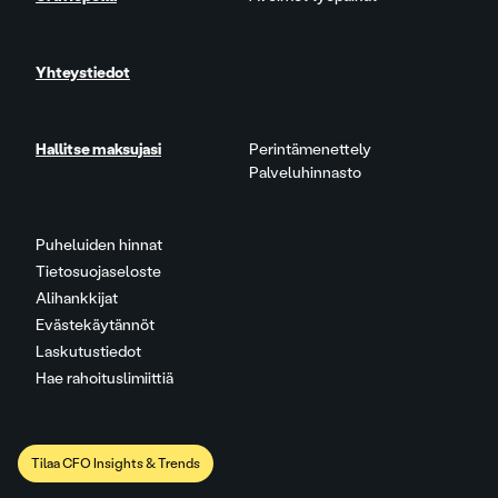
Yhteystiedot
Hallitse maksujasi
Perintämenettely
Palveluhinnasto
Puheluiden hinnat
Tietosuojaseloste
Alihankkijat
Evästekäytännöt
Laskutustiedot
Hae rahoituslimiittiä
Tilaa CFO Insights & Trends