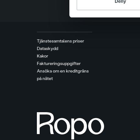
Deny
Tjänstesamtalens priser
Dataskydd
Kakor
Faktureringsuppgifter
Ansöka om en kreditgräns
på nätet