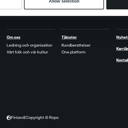
Allow selection
Om oss
Tjänster
Nyhet
Ledning och organisation
Kundberattelser
Karriä
Vårt folk och vår kultur
One platform
Konta
Finland
|
Copyright © Ropo