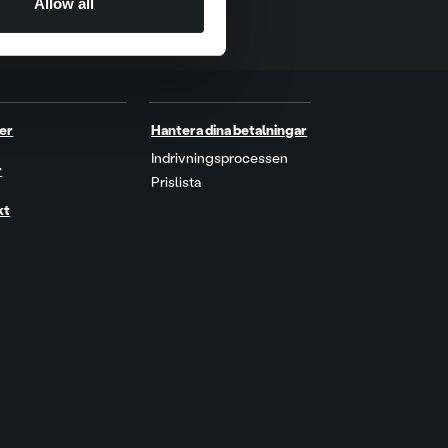
Allow all
er
Hantera dina betalningar
Indrivningsprocessen
r
Prislista
kt