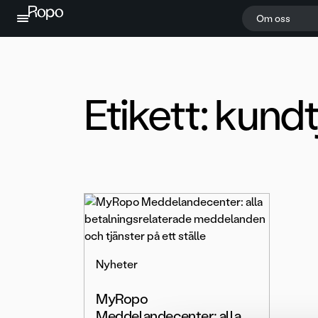
Hoppa till innehållet
Om oss
Etikett:
kundt
Nyheter
MyRopo
Meddelandecenter: alla