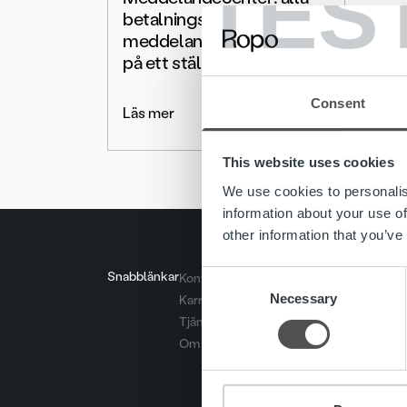
TES
betalningsrelaterade
meddelanden och tjänster
på ett ställe
Consent
Läs mer
This website uses cookies
We use cookies to personalis
information about your use of
other information that you’ve
Snabblänkar
Consent
Kontakt
Necessary
Selection
Karriär
Tjänster
Om oss