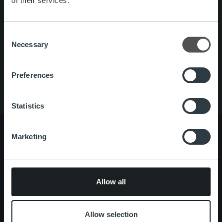
of their services.
Search for:
Snabblänkar
Kontakt
Consent
Necessary
Karriär
Selection
Tjänster
Om oss
Preferences
Statistics
Marketing
Om oss
Ledning och organisation
Vårt folk och vår kultur
Allow all
Tjänster
Kundberattelser
Allow selection
One platform