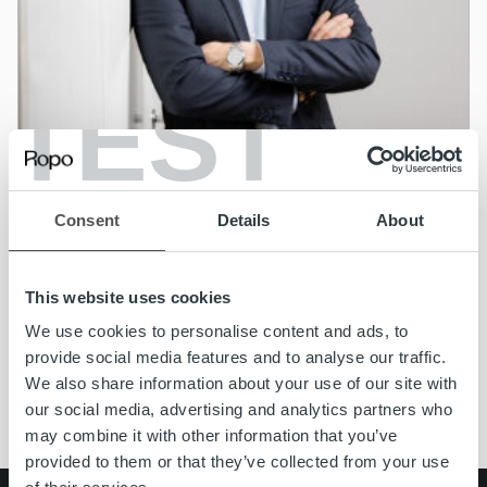
TEST
Nyheter
Consent
Details
About
Jonas Ramstedt utnämnd till Managing
Director för Ropo Capital i Sverige
This website uses cookies
We use cookies to personalise content and ads, to
Läs mer
provide social media features and to analyse our traffic.
We also share information about your use of our site with
our social media, advertising and analytics partners who
may combine it with other information that you’ve
provided to them or that they’ve collected from your use