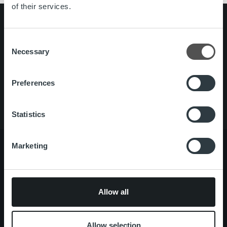
of their services.
Search for:
Consent
Snabblänkar
Kontakt
Necessary
Selection
Karriär
Tjänster
Preferences
Om oss
Statistics
Marketing
Om oss
Ledning och organisation
Vårt folk och vår kultur
Allow all
Tjänster
Kundberattelser
Allow selection