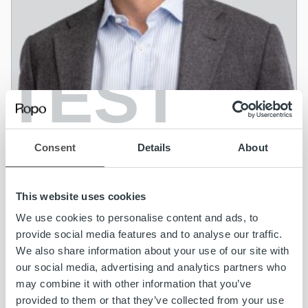
TEST
Nyheter
Consent
Details
About
Ropo Capital ökar den internationella
tillväxttakten – Rickard Westlund utses till
This website uses cookies
ny vd och koncernchef
We use cookies to personalise content and ads, to
provide social media features and to analyse our traffic.
Läs mer
We also share information about your use of our site with
our social media, advertising and analytics partners who
may combine it with other information that you’ve
provided to them or that they’ve collected from your use