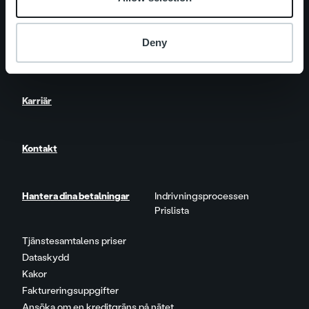
One platform
Deny
Nyheter
Karriär
Kontakt
Hantera dina betalningar
Indrivningsprocessen
Prislista
Tjänstesamtalens priser
Dataskydd
Kakor
Faktureringsuppgifter
Ansöka om en kreditgräns på nätet