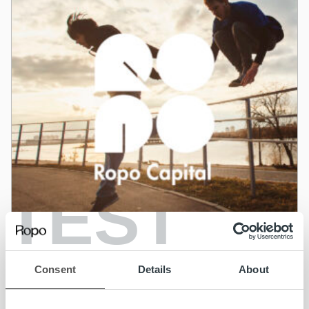
TEST
Nyheter
Consent
Details
About
Ropo Capital slutför förvärvet av BAHS