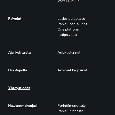
Vastuullisuus
Palvelut
Laskutusratkaisu
Palveluosa-alueet
One platform
Lisäpalvelut
Ajankohtaista
Asiakastarinat
Ura Ropolla
Avoimet työpaikat
Yhteystiedot
Hallitse maksujasi
Perintämenettely
Palveluhinnasto