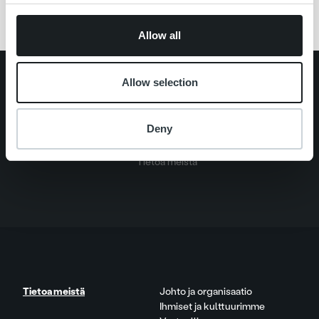
Allow all
Search for:
Allow selection
Pikalinkit
Yhteystiedot
Ura Ropolla
Deny
Palvelut
Tietoa meistä
Tietoa meistä
Johto ja organisaatio
Ihmiset ja kulttuurimme