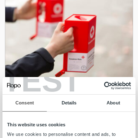
TEST
Uncategorized
Olemme mukana Nälkäpäivä-keräyksen
Consent
Details
About
#SPRTakeover-kampanjassa
This website uses cookies
Lue lisää
We use cookies to personalise content and ads, to