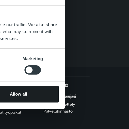
se our traffic. We also share
ers who may combine it with
 services.
Marketing
htaista
Yhteystiedot
starinat
Allow all
Hallitse maksujasi
polla
Perintämenettely
Palveluhinnasto
t työpaikat