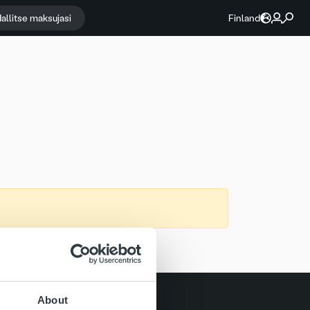
allitse maksujasi
Finland
About