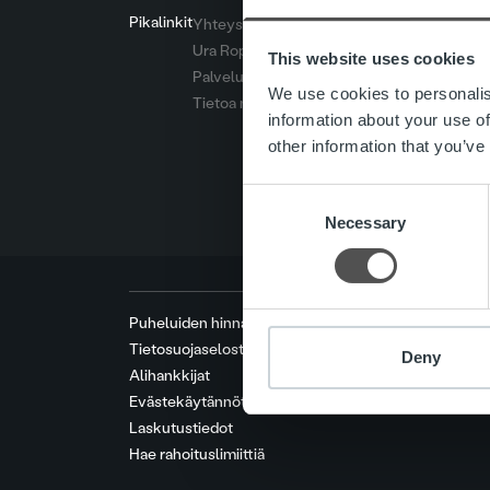
Pikalinkit
Yhteystiedot
Ura Ropolla
This website uses cookies
Palvelut
We use cookies to personalis
Tietoa meistä
information about your use of
other information that you’ve
Consent
Necessary
Selection
Puheluiden hinnat
Tietosuojaseloste
Deny
Alihankkijat
Evästekäytännöt
Laskutustiedot
Hae rahoituslimiittiä