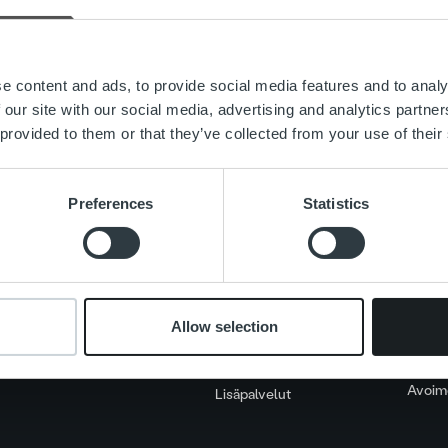
Search for:
e content and ads, to provide social media features and to analy
 our site with our social media, advertising and analytics partn
 provided to them or that they’ve collected from your use of their
Preferences
Statistics
Tietoa meistä
Palvelut
Ajanko
Johto ja organisaatio
Laskutusratkaisu
Asiaka
Allow selection
Ihmiset ja kulttuurimme
Palveluosa-alueet
Ura Ro
Vastuullisuus
One platform
Avoime
Lisäpalvelut