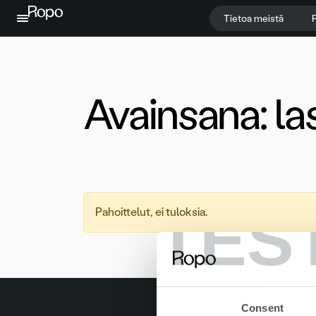
Jatka sisältöön
Tietoa meistä
P
Avainsana:
la
TES
Pahoittelut, ei tuloksia.
Consent