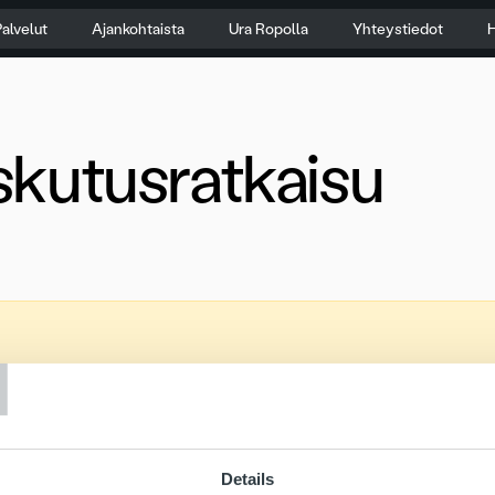
alvelut
Ajankohtaista
Ura Ropolla
Yhteystiedot
H
skutusratkaisu
T
Details