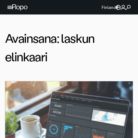
Jatka sisältöön
Finland
Avainsana:
laskun
elinkaari