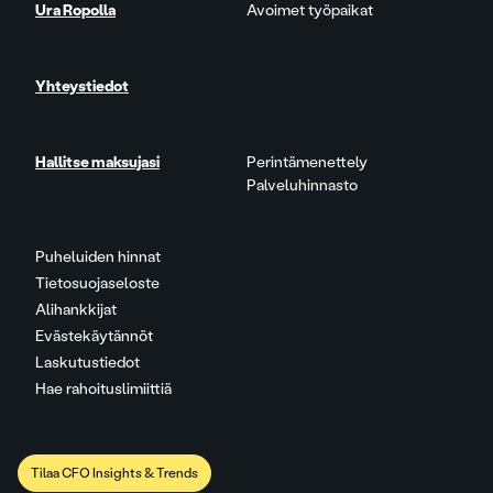
Ura Ropolla
Avoimet työpaikat
Yhteystiedot
Hallitse maksujasi
Perintämenettely
Palveluhinnasto
Puheluiden hinnat
Tietosuojaseloste
Alihankkijat
Evästekäytännöt
Laskutustiedot
Hae rahoituslimiittiä
Tilaa CFO Insights & Trends