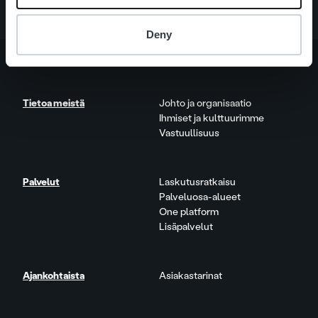
Deny
Tietoa meistä
Johto ja organisaatio
Ihmiset ja kulttuurimme
Vastuullisuus
Palvelut
Laskutusratkaisu
Palveluosa-alueet
One platform
Lisäpalvelut
Ajankohtaista
Asiakastarinat