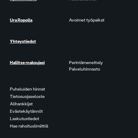
Ura Ropolla
Avoimet työpaikat
Yhteystiedot
Hallitse maksujasi
Perintämenettely
Palveluhinnasto
Puheluiden hinnat
Tietosuojaseloste
Alihankkijat
Evästekäytännöt
Laskutustiedot
Hae rahoituslimiittiä