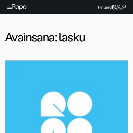
Jatka sisältöön
Finland
Avainsana:
lasku