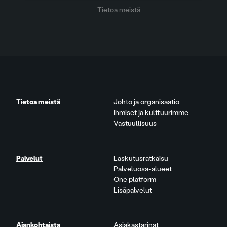
Tietoa meistä
Tietoa meistä
Johto ja organisaatio
Ihmiset ja kulttuurimme
Vastuullisuus
Palvelut
Laskutusratkaisu
Palveluosa-alueet
One platform
Lisäpalvelut
Ajankohtaista
Asiakastarinat