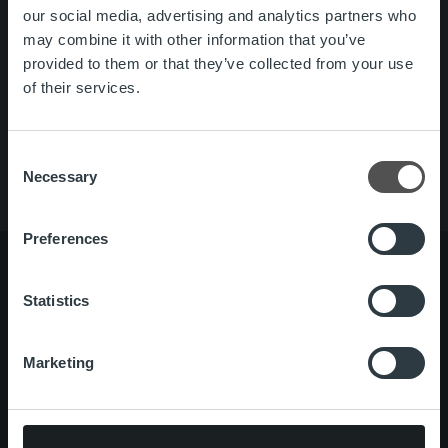
our social media, advertising and analytics partners who
Search for:
may combine it with other information that you’ve
provided to them or that they’ve collected from your use
Pikalinkit
Yhteystiedot
of their services.
Ura Ropolla
Palvelut
Tietoa meistä
Consent
Necessary
Selection
Preferences
Statistics
Tietoa meistä
Johto ja organisaatio
Ihmiset ja kulttuurimme
Marketing
Vastuullisuus
Palvelut
Laskutusratkaisu