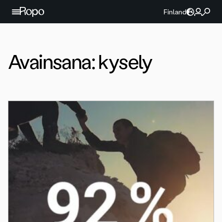
Jatka sisältöön
Finland
Avainsana:
kysely