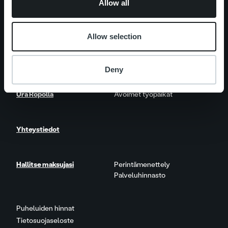
Allow all
Palveluosa-alueet
One platform
Lisäpalvelut
Allow selection
Ajankohtaista
Asiakastarinat
Deny
Ura Ropolla
Avoimet työpaikat
Yhteystiedot
Hallitse maksujasi
Perintämenettely
Palveluhinnasto
Puheluiden hinnat
Tietosuojaseloste