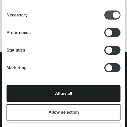
Haemme Senior Developeria, hakuaika 20.9.
Consent
Necessary
Selection
Lue lisää
Preferences
Statistics
Search for:
Marketing
Pikalinkit
Yhteystiedot
Ura Ropolla
Palvelut
Allow all
Tietoa meistä
Allow selection