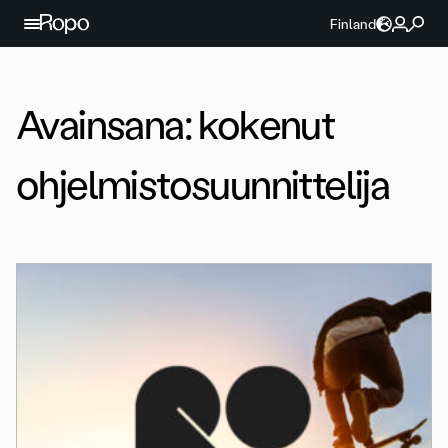
Jatka sisältöön
Finland
Avainsana:
kokenut
ohjelmistosuunnittelija