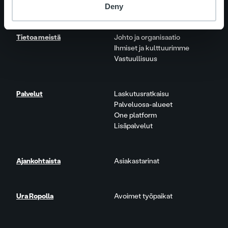
Deny
Tietoa meistä
Johto ja organisaatio
Ihmiset ja kulttuurimme
Vastuullisuus
Palvelut
Laskutusratkaisu
Palveluosa-alueet
One platform
Lisäpalvelut
Ajankohtaista
Asiakastarinat
Ura Ropolla
Avoimet työpaikat