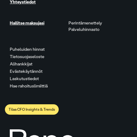
Yhteystiedot
Hallitse maksujasi
Perintämenettely
Palveluhinnasto
Puheluiden hinnat
Tietosuojaseloste
Alihankkijat
Evästekäytännöt
Laskutustiedot
Hae rahoituslimiittiä
Tilaa CFO Insights & Trends