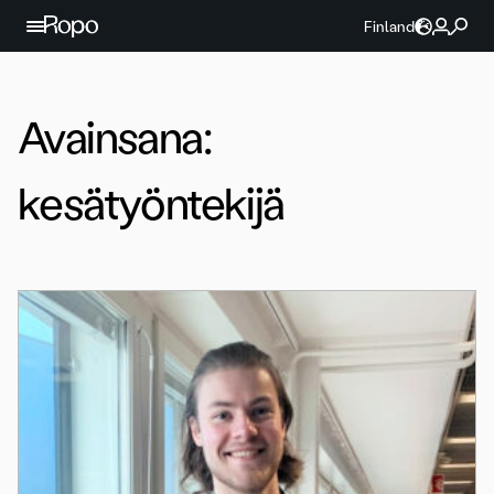
Jatka sisältöön
Finland
Avainsana:
kesätyöntekijä