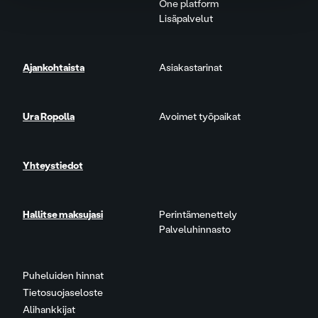
One platform
Lisäpalvelut
Ajankohtaista
Asiakastarinat
Ura Ropolla
Avoimet työpaikat
Yhteystiedot
Hallitse maksujasi
Perintämenettely
Palveluhinnasto
Puheluiden hinnat
Tietosuojaseloste
Alihankkijat