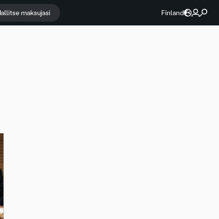
allitse maksujasi
Finland