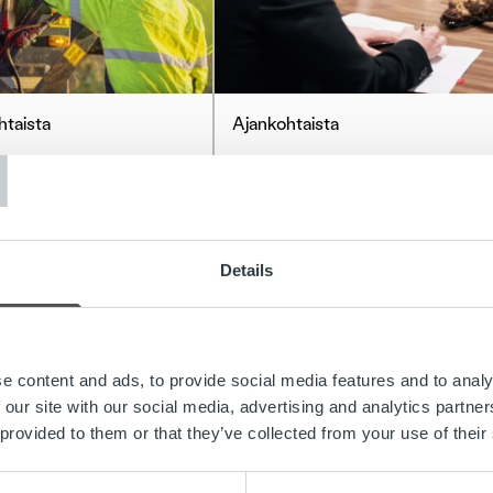
T
htaista
Ajankohtaista
a & Tikanoja Oyj
Elenian 4,1 miljoonaa
ntaa yhteistyötään
sähkölaskua Ropon
 kanssa
palvelumalliin – sopimus
laajenee laskujen
Details
välitykseen ja
ää
automatisoituun saatavien
hallintaan
e content and ads, to provide social media features and to analy
Lue lisää
 our site with our social media, advertising and analytics partn
 provided to them or that they’ve collected from your use of their