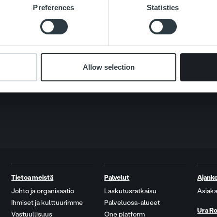
Preferences
Statistics
Search for:
Allow selection
Tietoa meistä
Palvelut
Ajanko
Johto ja organisaatio
Laskutusratkaisu
Asiaka
Ihmiset ja kulttuurimme
Palveluosa-alueet
Ura Ro
Vastuullisuus
One platform