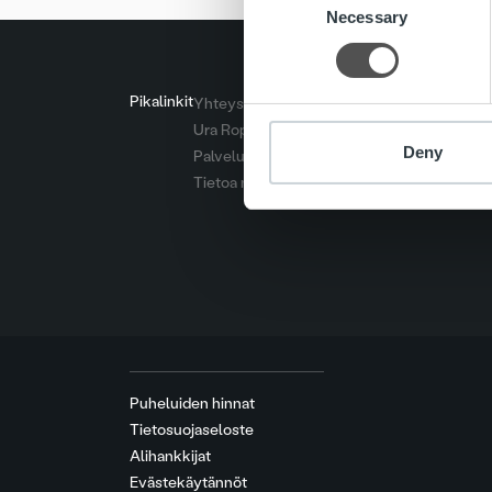
Necessary
Selection
Pikalinkit
Yhteystiedot
Ura Ropolla
Deny
Palvelut
Tietoa meistä
Puheluiden hinnat
Tietosuojaseloste
Alihankkijat
Evästekäytännöt