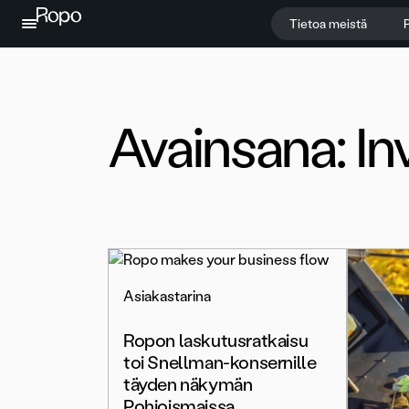
Jatka sisältöön
Tietoa meistä
P
Avainsana:
In
Asiakastarina
Ropon laskutusratkaisu
toi Snellman-konsernille
täyden näkymän
Pohjoismaissa