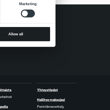
Marketing
Allow all
htaista
Yhteystiedot
starinat
Hallitse maksujasi
polla
Perintämenettely