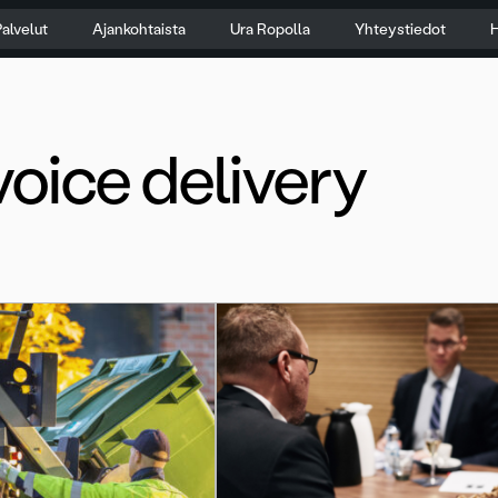
alvelut
Ajankohtaista
Ura Ropolla
Yhteystiedot
H
voice delivery