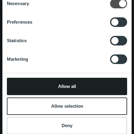
Necessary
Ihmiset ja kulttuurimme
Selection
Vastuullisuus
Preferences
Palvelut
Laskutusratkaisu
Palveluosa-alueet
Statistics
One platform
Lisäpalvelut
Marketing
Ajankohtaista
Asiakastarinat
Allow all
Ura Ropolla
Avoimet työpaikat
Allow selection
Yhteystiedot
Deny
Hallitse maksujasi
Perintämenettely