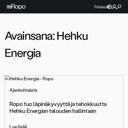
Jatka sisältöön
Finland
Avainsana:
Hehku
Energia
Ajankohtaista
Ropo tuo läpinäkyvyyttä ja tehokkuutta
Hehku Energian talouden hallintaan
Lue lisää