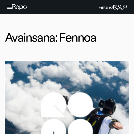
Jatka sisältöön
Finland
Avainsana:
Fennoa