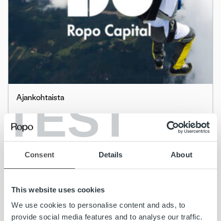
TEST
Ajankohtaista
Ropo ja Fennoa aloittavat yhteistyön –
muistutus-, perintä- ja laskurahoituspalvelut
saatavilla Fennoan taloushallinto-
Consent
Details
About
ohjelmassa
Lue lisää
This website uses cookies
We use cookies to personalise content and ads, to
provide social media features and to analyse our traffic.