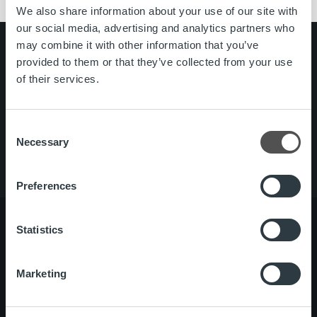
We also share information about your use of our site with
our social media, advertising and analytics partners who
may combine it with other information that you’ve
Search for:
provided to them or that they’ve collected from your use
of their services.
Pikalinkit
Yhteystiedot
Ura Ropolla
Palvelut
Consent
Tietoa meistä
Necessary
Selection
Preferences
Statistics
Tietoa meistä
Johto ja organisaatio
Marketing
Ihmiset ja kulttuurimme
Vastuullisuus