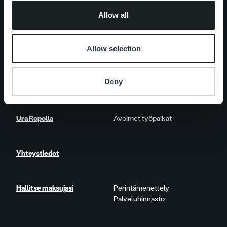
Allow all
Palvelut
Laskutusratkaisu
Palveluosa-alueet
One platform
Allow selection
Lisäpalvelut
Deny
Ajankohtaista
Asiakastarinat
Ura Ropolla
Avoimet työpaikat
Yhteystiedot
Hallitse maksujasi
Perintämenettely
Palveluhinnasto