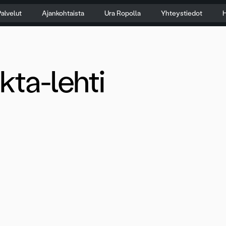
alvelut
Ajankohtaista
Ura Ropolla
Yhteystiedot
H
kta-lehti