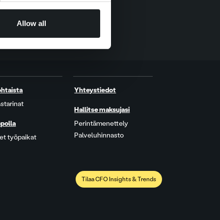
Allow all
htaista
Yhteystiedot
starinat
Hallitse maksujasi
polla
Perintämenettely
Palveluhinnasto
t työpaikat
Tilaa CFO Insights & Trends