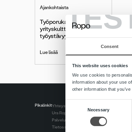
TES
Ajankohtaista
Työporukalla Siperiassa –
yrityskulttuuri tukee
työystävyyttä
Consent
Lue lisää
This website uses cookies
We use cookies to personalis
information about your use of
other information that you’ve
Consent
Pikalinkit
Yhteystiedot
Necessary
Selection
Ura Ropolla
Palvelut
Tietoa meistä