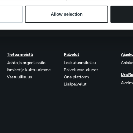
Allow selection
Tietoa meistä
Palvelut
Ajanko
Johto ja organisaatio
Laskutusratkaisu
Asiaka
Ihmiset ja kulttuurimme
Palveluosa-alueet
Ura Ro
Vastuullisuus
One platform
Avoime
Lisäpalvelut