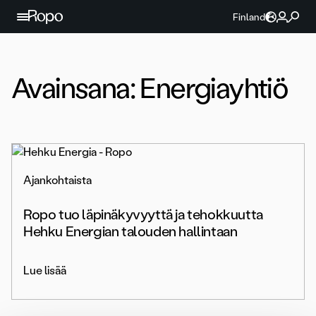
Jatka sisältöön
Finland
Avainsana:
Energiayhtiö
Ajankohtaista
Ropo tuo läpinäkyvyyttä ja tehokkuutta
Hehku Energian talouden hallintaan
Lue lisää