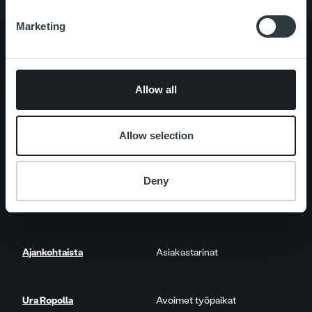
Marketing
Tietoa meistä
Johto ja organisaatio
Allow all
Ihmiset ja kulttuurimme
Vastuullisuus
Allow selection
Palvelut
Laskutusratkaisu
Palveluosa-alueet
Deny
One platform
Lisäpalvelut
Ajankohtaista
Asiakastarinat
Ura Ropolla
Avoimet työpaikat