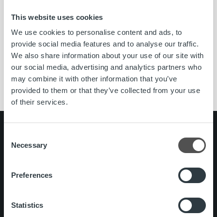
This website uses cookies
Ropo mukana VaikuttajaForum Energia -
virtuaalitapahtumassa 10.11.2020
We use cookies to personalise content and ads, to
provide social media features and to analyse our traffic.
We also share information about your use of our site with
Lue lisää
our social media, advertising and analytics partners who
may combine it with other information that you’ve
provided to them or that they’ve collected from your use
of their services.
Search for:
Consent
Necessary
Selection
Pikalinkit
Yhteystiedot
Ura Ropolla
Preferences
Palvelut
Tietoa meistä
Statistics