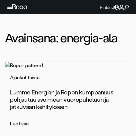
Jatka sisältöön
Finland
Avainsana:
energia-ala
Ajankohtaista
Lumme Energian ja Ropon kumppanuus
pohjautuu avoimeen vuoropuheluun ja
jatkuvaan kehitykseen
Lue lisää