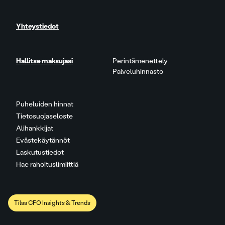
Yhteystiedot
Hallitse maksujasi
Perintämenettely
Palveluhinnasto
Puheluiden hinnat
Tietosuojaseloste
Alihankkijat
Evästekäytännöt
Laskutustiedot
Hae rahoituslimiittiä
Tilaa CFO Insights & Trends