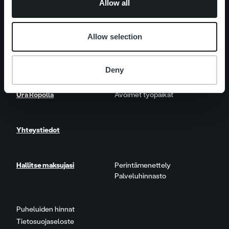
Allow all
Palveluosa-alueet
One platform
Lisäpalvelut
Allow selection
Ajankohtaista
Asiakastarinat
Deny
Ura Ropolla
Avoimet työpaikat
Yhteystiedot
Hallitse maksujasi
Perintämenettely
Palveluhinnasto
Puheluiden hinnat
Tietosuojaseloste