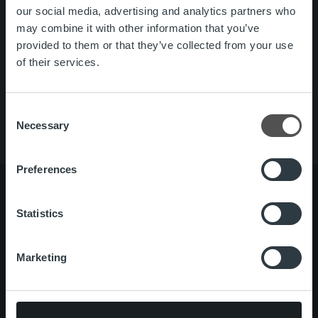
our social media, advertising and analytics partners who
Search for:
may combine it with other information that you’ve
provided to them or that they’ve collected from your use
Pikalinkit
Yhteystiedot
of their services.
Ura Ropolla
Palvelut
Tietoa meistä
Consent
Necessary
Selection
Preferences
Statistics
Tietoa meistä
Johto ja organisaatio
Ihmiset ja kulttuurimme
Marketing
Vastuullisuus
Palvelut
Laskutusratkaisu