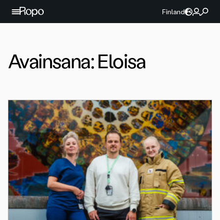
Jatka sisältöön
Finland
Avainsana:
Eloisa