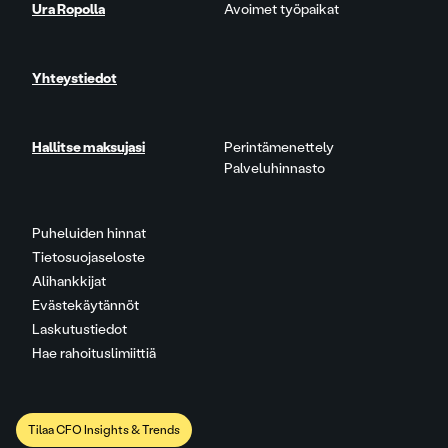
Ura Ropolla
Avoimet työpaikat
Yhteystiedot
Hallitse maksujasi
Perintämenettely
Palveluhinnasto
Puheluiden hinnat
Tietosuojaseloste
Alihankkijat
Evästekäytännöt
Laskutustiedot
Hae rahoituslimiittiä
Tilaa CFO Insights & Trends