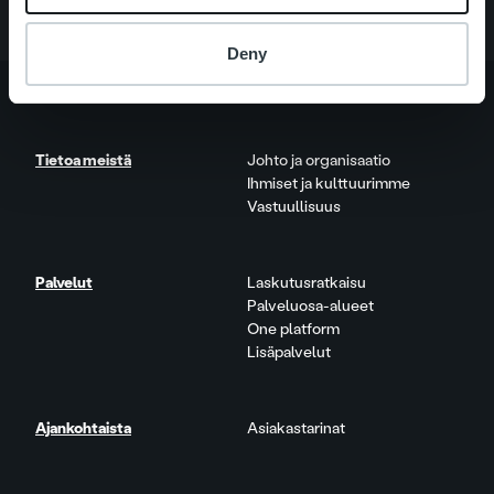
Deny
Tietoa meistä
Johto ja organisaatio
Ihmiset ja kulttuurimme
Vastuullisuus
Palvelut
Laskutusratkaisu
Palveluosa-alueet
One platform
Lisäpalvelut
Ajankohtaista
Asiakastarinat