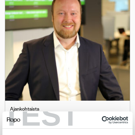
TEST
Ajankohtaista
Mikko Puhakka on Ropo Capital -konsernin
uusi teknologiajohtaja