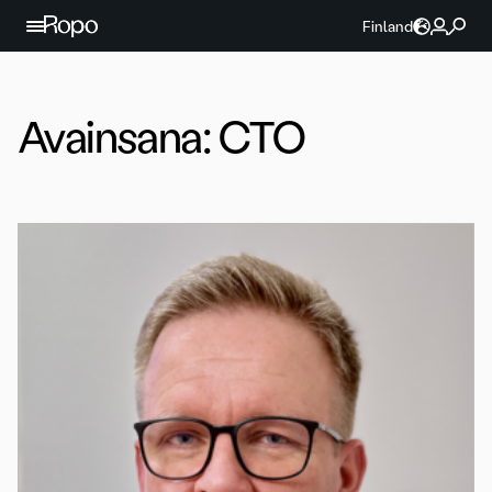
Jatka sisältöön
Finland
Avainsana:
CTO