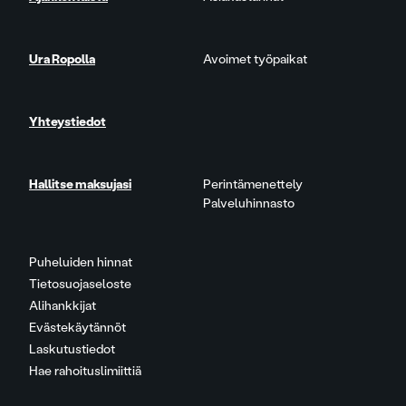
Ura Ropolla
Avoimet työpaikat
Yhteystiedot
Hallitse maksujasi
Perintämenettely
Palveluhinnasto
Puheluiden hinnat
Tietosuojaseloste
Alihankkijat
Evästekäytännöt
Laskutustiedot
Hae rahoituslimiittiä