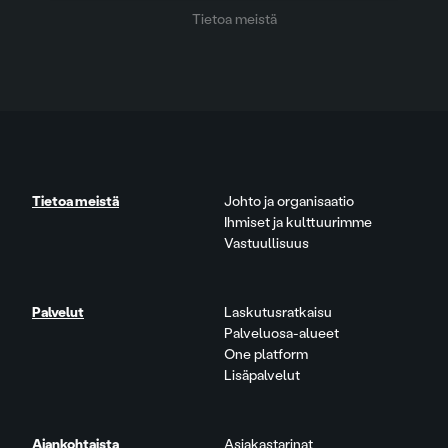
Tietoa meistä
Tietoa meistä
Johto ja organisaatio
Ihmiset ja kulttuurimme
Vastuullisuus
Palvelut
Laskutusratkaisu
Palveluosa-alueet
One platform
Lisäpalvelut
Ajankohtaista
Asiakastarinat