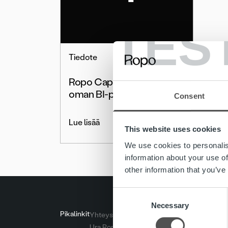
TES
Tiedote
Ropo Capital lanseeraa
oman BI-palvelun
Consent
Lue lisää
This website uses cookies
We use cookies to personalis
information about your use of
other information that you’ve
Consent
Necessary
Selection
Pikalinkit
Yhteystiedot
Ura Ropolla