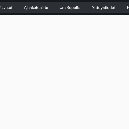
alvelut
Ajankohtaista
Ura Ropolla
Yhteystiedot
H