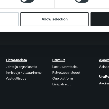
Allow selection
Tietoa meistä
Palvelut
Ajanko
Johto ja organisaatio
Laskutusratkaisu
Asiaka
Ihmiset ja kulttuurimme
Palveluosa-alueet
Ura Ro
Vastuullisuus
One platform
Avoime
Lisäpalvelut