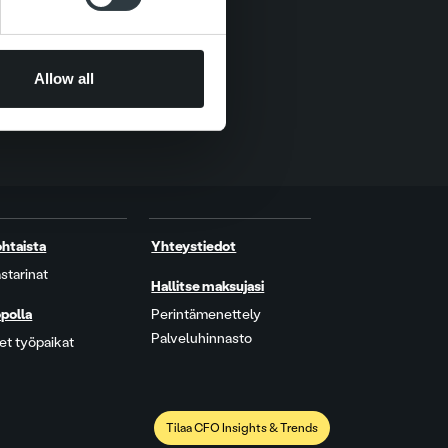
Allow all
htaista
Yhteystiedot
starinat
Hallitse maksujasi
polla
Perintämenettely
Palveluhinnasto
t työpaikat
Tilaa CFO Insights & Trends