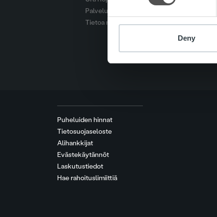
Palvelut
Tietoa meistä
Deny
Puheluiden hinnat
Tietosuojaseloste
Alihankkijat
Evästekäytännöt
Laskutustiedot
Hae rahoituslimiittiä