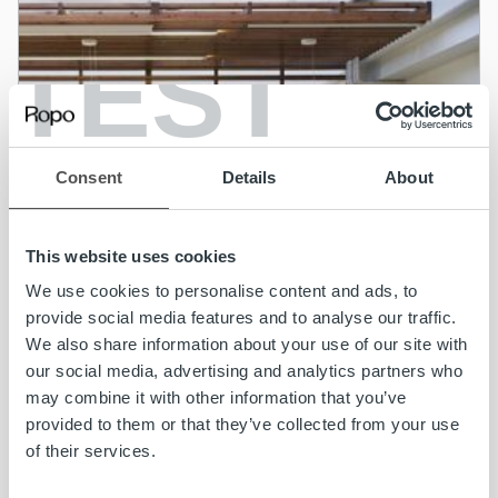
TEST
Consent
Details
About
This website uses cookies
We use cookies to personalise content and ads, to
provide social media features and to analyse our traffic.
We also share information about your use of our site with
our social media, advertising and analytics partners who
may combine it with other information that you’ve
Uncategorized
provided to them or that they’ve collected from your use
of their services.
Ropon markkina-asema terveyspalveluissa
kasvaa – Pihlajalinna siirtyy Ropon laskun