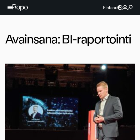
Jatka sisältöön
Finland
Avainsana:
BI-raportointi