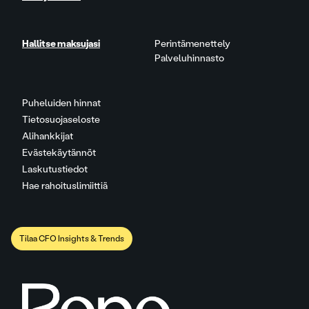
Hallitse maksujasi
Perintämenettely
Palveluhinnasto
Puheluiden hinnat
Tietosuojaseloste
Alihankkijat
Evästekäytännöt
Laskutustiedot
Hae rahoituslimiittiä
Tilaa CFO Insights & Trends