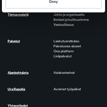
Deny
Tietoa meistä
Johto ja organisaatio
Ihmiset ja kulttuurimme
Vastuullisuus
Palvelut
Laskutusratkaisu
Palveluosa-alueet
One platform
Lisäpalvelut
Ajankohtaista
Asiakastarinat
Ura Ropolla
Avoimet työpaikat
Yhteystiedot