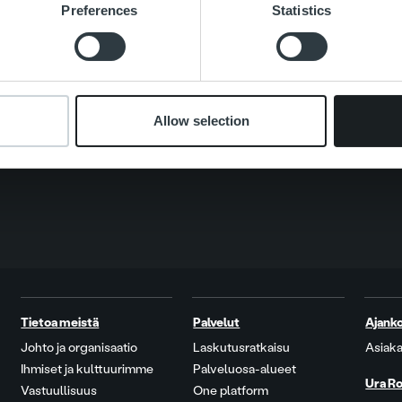
Preferences
Statistics
Search for:
Allow selection
Tietoa meistä
Palvelut
Ajanko
Johto ja organisaatio
Laskutusratkaisu
Asiaka
Ihmiset ja kulttuurimme
Palveluosa-alueet
Ura Ro
Vastuullisuus
One platform