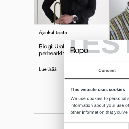
TES
Ajankohtaista
Blogi: Urakehitys ja
Ajanko
perhearki tasapainossa
Blogi:
Lue lisää
Consent
tekno
paljon
oppim
This website uses cookies
We use cookies to personalis
Lue lis
information about your use of
other information that you’ve
Consent