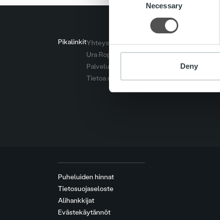
Necessary
Selection
Pikalinkit
Yhteystiedot
Ura Ropolla
Deny
Palvelut
Tietoa meistä
Puheluiden hinnat
Tietosuojaseloste
Alihankkijat
Evästekäytännöt