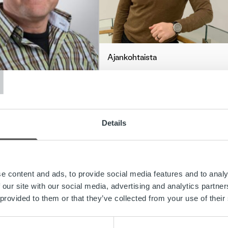
T
Ajankohtaista
Blogi: Tietohallinnon
htaista
kasvuloikka
kansainväliseksi
 Pitkään uraan
tukifunktioksi
Details
logia-alalla mahtuu
 kehitystä ja uuden
Lue lisää
ista
e content and ads, to provide social media features and to analy
ää
 our site with our social media, advertising and analytics partn
 provided to them or that they’ve collected from your use of their