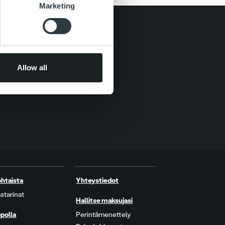
Marketing
Allow all
htaista
Yhteystiedot
starinat
Hallitse maksujasi
polla
Perintämenettely