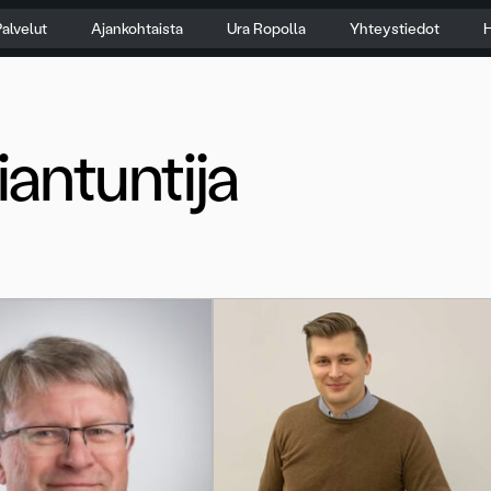
alvelut
Ajankohtaista
Ura Ropolla
Yhteystiedot
H
iantuntija